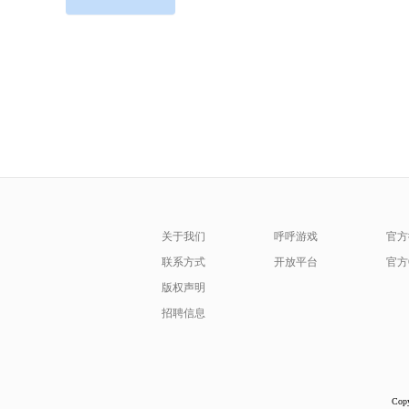
关于我们
呼呼游戏
官方
联系方式
开放平台
官方
版权声明
招聘信息
Cop