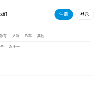
我们
注册
登录
教育
旅游
汽车
其他
万圣
双十一