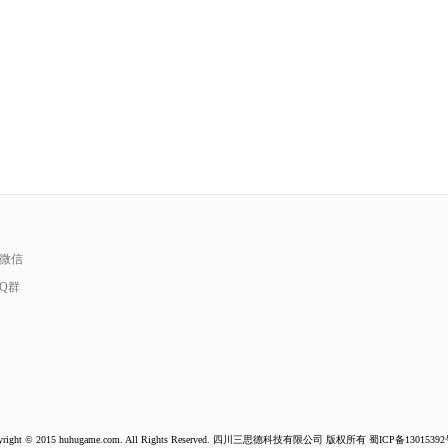
微信
Q群
yright © 2015 huhugame.com. All Rights Reserved. 四川三思德科技有限公司 版权所有
蜀ICP备13015392