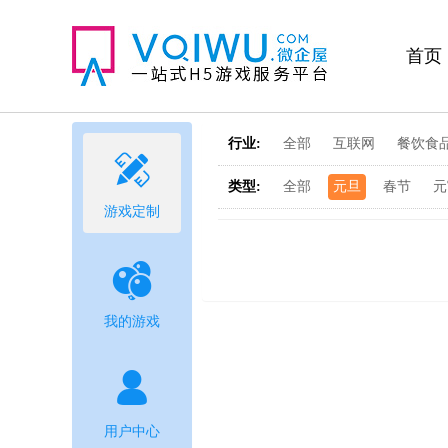
首页
行业:
全部
互联网
餐饮食

类型:
全部
元旦
春节
元
游戏定制

我的游戏

用户中心