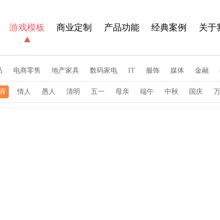
游戏模板
商业定制
产品功能
经典案例
关于
品
电商零售
地产家具
数码家电
IT
服饰
媒体
金融
宵
情人
愚人
清明
五一
母亲
端午
中秋
国庆