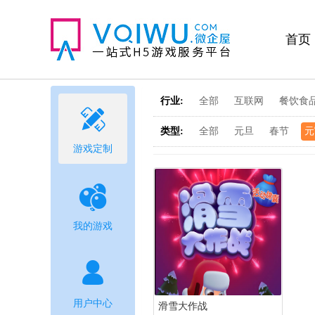
首页
行业:
全部
互联网
餐饮食

类型:
全部
元旦
春节
元
游戏定制

我的游戏

用户中心
滑雪大作战