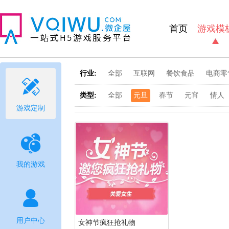
首页
游戏模
行业:
全部
互联网
餐饮食品
电商零

类型:
全部
元旦
春节
元宵
情人
游戏定制

我的游戏

用户中心
女神节疯狂抢礼物