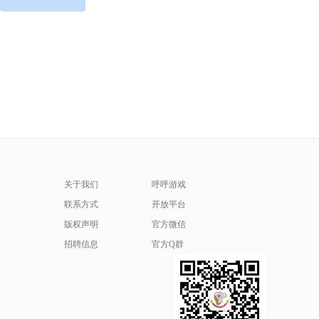
关于我们
呼呼游戏
联系方式
开放平台
版权声明
官方微信
招聘信息
官方Q群