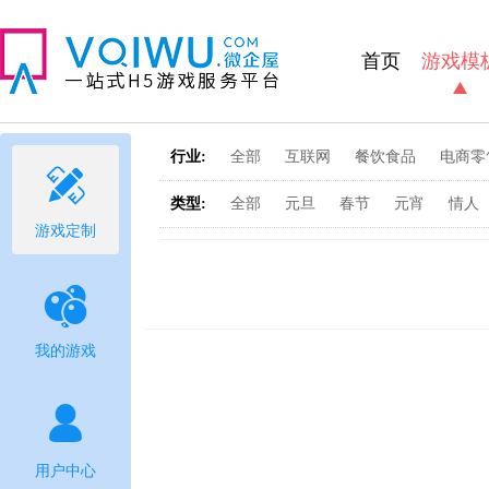
首页
游戏模
行业:
全部
互联网
餐饮食品
电商零

类型:
全部
元旦
春节
元宵
情人
游戏定制

我的游戏

用户中心