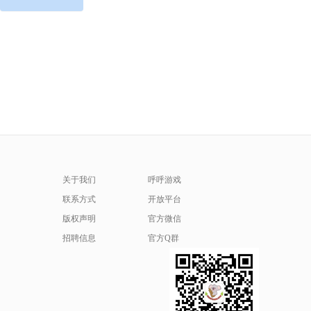
关于我们
呼呼游戏
联系方式
开放平台
版权声明
官方微信
招聘信息
官方Q群