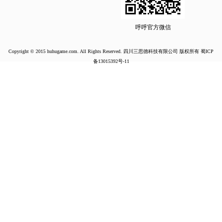
呼呼官方微信
Copyright © 2015 huhugame.com. All Rights Reserved. 四川三思德科技有限公司 版权所有
蜀ICP
备13015392号-11